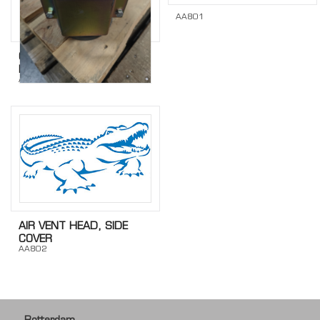
AA801
ONT- EN
BELUCHTINGSAFSLUITER
AA800
AIR VENT HEAD, SIDE
COVER
AA802
Rotterdam