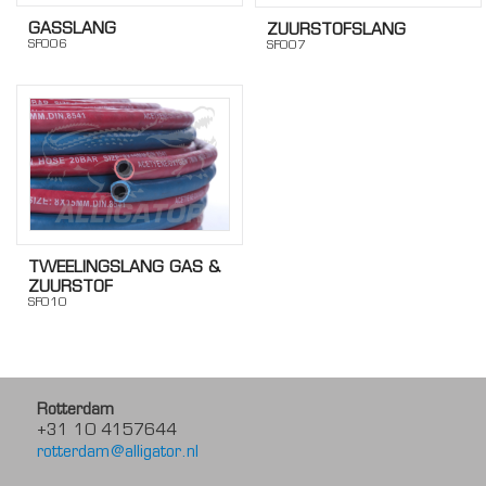
GASSLANG
ZUURSTOFSLANG
SF006
SF007
TWEELINGSLANG GAS &
ZUURSTOF
SF010
Rotterdam
+31 10 4157644
rotterdam@alligator.nl