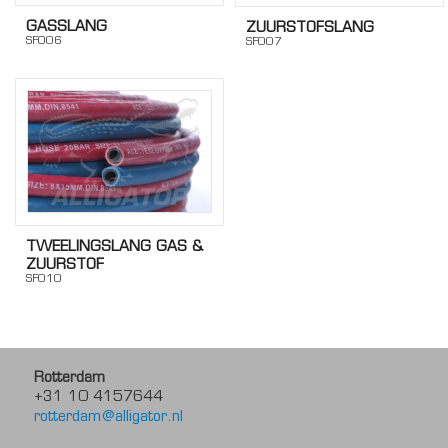
GASSLANG
ZUURSTOFSLANG
SF006
SF007
TWEELINGSLANG GAS &
ZUURSTOF
SF010
Rotterdam
+31 10 4157644
rotterdam@alligator.nl