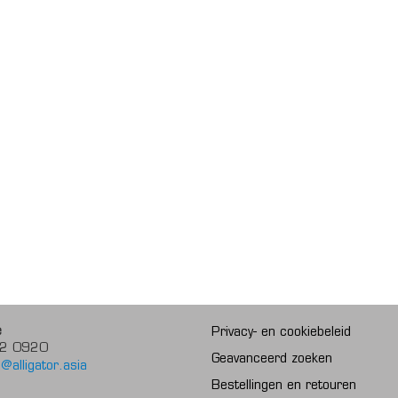
e
Privacy- en cookiebeleid
2 0920
Geavanceerd zoeken
@alligator.asia
Bestellingen en retouren