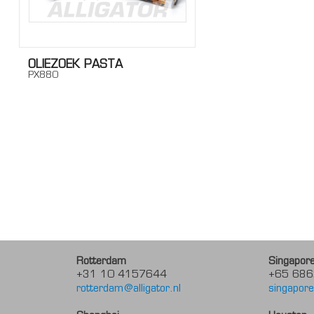
OLIEZOEK PASTA
PX880
Rotterdam
Singapor
+31 10 4157644
+65 686
rotterdam@alligator.nl
singapore